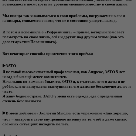
возможность посмотреть на уровень «невыносимости» в своей жизни.
Мы иногда так закапываемся в свои проблемы, погружаемся в свои
кошмары, сливаемся с ними, что не в состоянии увидеть выход.
И потом я вспомнила о «Рефрейминге» – приёме, который помогает
посмотреть на свою жизнь, себя и других под другим углом (как это
делает архетип Повешенного).
Вот некоторые способы применения этого приёма:
▶️ЗАТО
Я не такой высококлассный профессионал, как Андреас, ЗАТО 5 лет
назад я был ещё менее компетентен.
Начальник по-хамски общается, ЗАТО я, к счастью, не его жена и не
ребёнок, и не вынуждена выслушивать его хамство бесконечно долго и
часто.
Я живу бедной стране, ЗАТО у меня есть одежда, еда определённая
степень безопасности…
▶️В моей любимой «Экологии Мысли» есть упражнение «Как хорошо,
что» – настроить свою внутреннюю антенну на то, чтоб в даже самых
сложных ситуациях находить пользу.