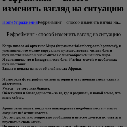
изменить взгляд на ситуацию
Home
Упражнения
Рефрейминг – способ изменить взгляд на...
Рефрейминг - способ изменить взгляд на ситуацию
Когда писала об архетипе Мира (https://marialomberg.com/openness/), я
упоминала, что можно виртуально путешествовать, читать блоги
путешественников и знакомиться с многообразием нашего мира.
Я вспомнила, что в Instagram есть блог @arina_travels о необычных
путешествиях.
Зашла и попала на пост об альбиносах Африки.
Я смотрела фотографии, читала истории и чувствовала смесь ужаса и
облегчения.
Ужаса – от того, как бывает.
Облегчения и благодарности – за то, где я родилась, в какой семье, что
имею сейчас.⠀
Арина сама пишет: когда она выкладывает подобные посты – много
людей от неё отписывается.
Это эмоционально непростые сообщения и не всем хочется их читать и
впускать в свою жизнь.
Но иногда, такие истории о невыносимых, жёстких условиях жизни – это